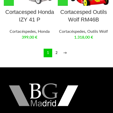
Cortacesped Honda
Cortacesped Outils
IZY 41 P
Wolf RM46B
Cortacéspedes
,
Honda
Cortacéspedes
,
Outils Wolf
399,00
€
1.318,00
€
1
2
→