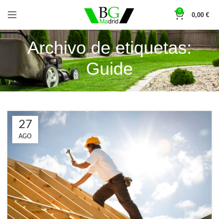
0
0,00
€
Archivo de etiquetas:
Guide
27
AGO