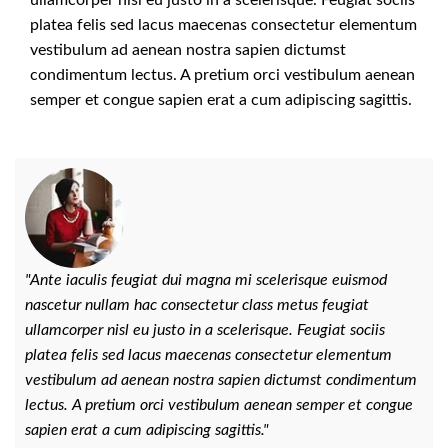
platea felis sed lacus maecenas consectetur elementum
vestibulum ad aenean nostra sapien dictumst
condimentum lectus. A pretium orci vestibulum aenean
semper et congue sapien erat a cum adipiscing sagittis.
"Ante iaculis feugiat dui magna mi scelerisque euismod
"A
nascetur nullam hac consectetur class metus feugiat
na
ullamcorper nisl eu justo in a scelerisque. Feugiat sociis
ul
platea felis sed lacus maecenas consectetur elementum
pl
vestibulum ad aenean nostra sapien dictumst condimentum
ve
lectus. A pretium orci vestibulum aenean semper et congue
le
sapien erat a cum adipiscing sagittis."
sa