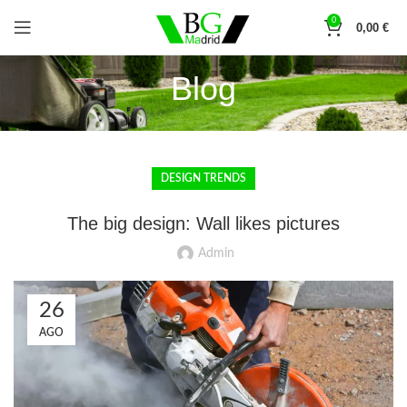
0
0,00
€
Blog
DESIGN TRENDS
The big design: Wall likes pictures
Admin
26
AGO