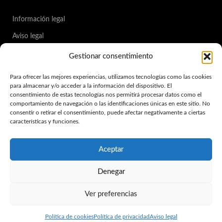
Información legal
Aviso legal
Política de privacidad
Gestionar consentimiento
Política de cookies
Para ofrecer las mejores experiencias, utilizamos tecnologías como las cookies
para almacenar y/o acceder a la información del dispositivo. El
Condiciones de compra
consentimiento de estas tecnologías nos permitirá procesar datos como el
Accesibilidad
comportamiento de navegación o las identificaciones únicas en este sitio. No
consentir o retirar el consentimiento, puede afectar negativamente a ciertas
Mapa web
características y funciones.
Aceptar
Design by
Denegar
Ver preferencias
0
Política de cookies
Política de privacidad
Aviso legal